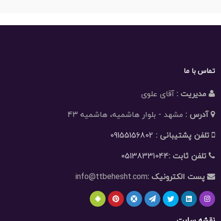
تماس با ما
مدیریت :
آقای علوی
آدرس :
مشهد - بلوار هاشمیه، هاشمیه 43
تلفن پشتیبانی :
09155156802
تلفن ثابت :
05138331044
پست الکترونیک :
info@ttbehesht.com
نقشه سایت