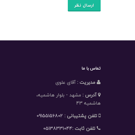
ارسال نظر
تماس با ما
مدیریت :
آقای علوی
آدرس :
مشهد - بلوار هاشمیه،
هاشمیه 43
تلفن پشتیبانی :
09155156802
تلفن ثابت :
05138331044