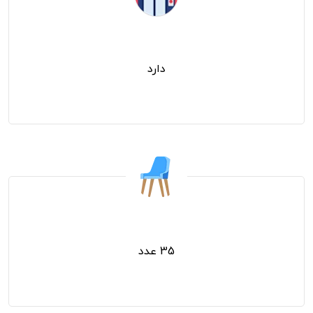
آسانسور
دارد
صندلی قسمت آقایان
35 عدد