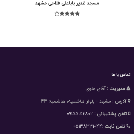
مسجد غدیر باباعلی فلاحی مشهد
تماس با ما
مدیریت :
آقای علوی
آدرس :
مشهد - بلوار هاشمیه، هاشمیه 43
تلفن پشتیبانی :
09155156802
تلفن ثابت :
05138331044