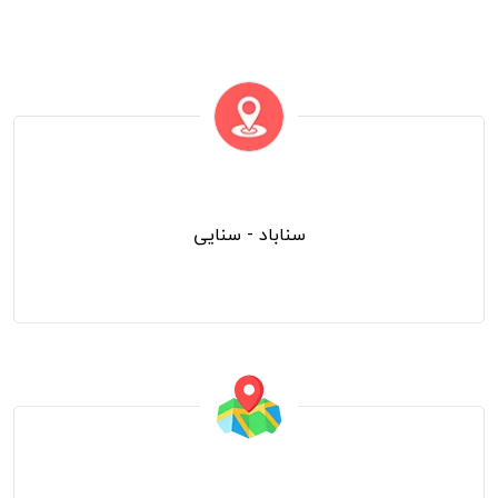
منطقه
سناباد - سنایی
آدرس