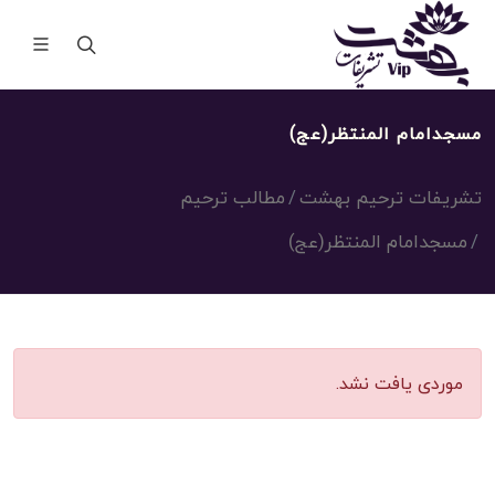
مسجدامام المنتظر(عج)
تشریفات ترحیم بهشت
مطالب ترحیم
مسجدامام المنتظر(عج)
موردی یافت نشد.