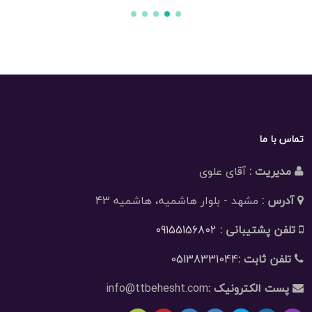
تماس با ما
مدیریت :
آقای علوی
آدرس :
مشهد - بلوار هاشمیه، هاشمیه 43
تلفن پشتیبانی :
09155156802
تلفن ثابت :
05138331044
پست الکترونیک :
info@ttbehesht.com