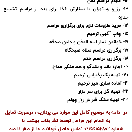
12- انجام
مراسم دفن
13-
رزرو رستوران یا سفارش غذا برای بعد از مراسم تشییع
جنازه
14-
خرید ملزومات لازم برای برگزاری مراسم
15-
چاپ آگهی ترحیم
16- خواندن نماز لیله الدفن و دادن صدقه
17-
برگزاری مراسم سلام صبحگاه
18- برگزاری مراسم ختم
19-
اجاره باند و بلندگو و هماهنگی مداح
20-
تهیه پک پذیرایی ترحیم
21- آماده سازی میز ترحیم
22-
تهیه گل برای سر مزار
23-
تهیه سنگ قبر در روز چهلم
در ادامه به توضیح کامل این موارد می پردازیم، درصورت تمایل
به انجام این مراحل توسط تشریفات بهشت با
شماره 09155156802 تماس حاصل فرمائید. ما از صفر تا صد