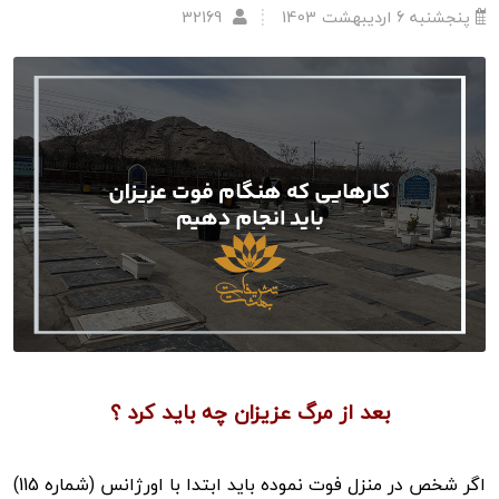
پنجشنبه 6 اردیبهشت 1403
32169
بعد از مرگ عزیزان چه باید کرد ؟
اگر شخص در منزل فوت نموده باید ابتدا با اورژانس (شماره 115)