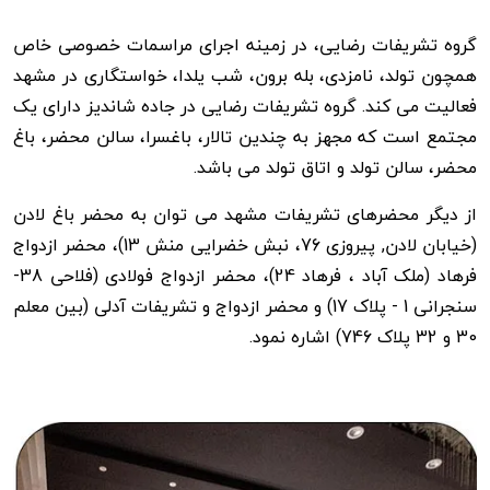
گروه تشریفات رضایی، در زمینه اجرای مراسمات خصوصی خاص
همچون تولد، نامزدی، بله برون، شب یلدا، خواستگاری در مشهد
فعالیت می کند. گروه تشریفات رضایی در جاده شاندیز دارای یک
مجتمع است که مجهز به چندین تالار، باغسرا، سالن محضر، باغ
محضر، سالن تولد و اتاق تولد می باشد.
از دیگر محضرهای تشریفات مشهد می توان به محضر باغ لادن
(خیابان لادن, پیروزی 76، نبش خضرایی منش 13)، محضر ازدواج
فرهاد (ملک آباد ، فرهاد 24)، محضر ازدواج فولادی (فلاحی 38-
سنجرانی 1 - پلاک 17) و محضر ازدواج و تشریفات آدلی (بین معلم
30 و 32 پلاک 746) اشاره نمود.