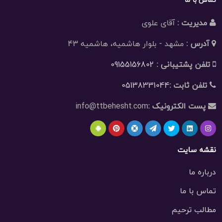
مدیریت :
آقای علوی
آدرس :
مشهد - بلوار هاشمیه، هاشمیه 43
تلفن پشتیبانی :
09155156802
تلفن ثابت :
05138331044
پست الکترونیک :
info@ttbehesht.com
نقشه سایت
درباره ما
تماس با ما
مطالب ترحیم