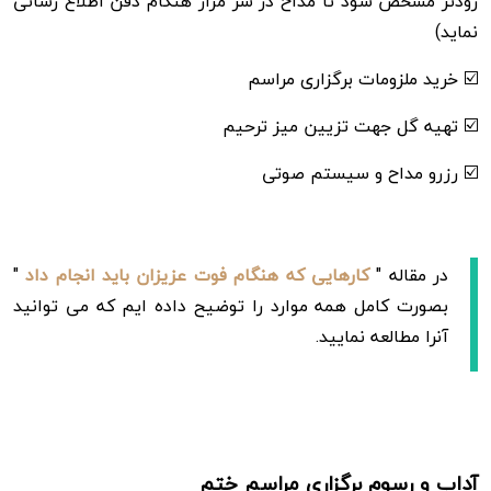
زودتر مشخص شود تا مداح در سر مزار هنگام دفن اطلاع رسانی
نماید)
☑️ خرید ملزومات برگزاری مراسم
☑️ تهیه گل جهت تزیین میز ترحیم
☑️ رزرو مداح و سیستم صوتی
در مقاله "
کارهایی که هنگام فوت عزیزان باید انجام داد
"
بصورت کامل همه موارد را توضیح داده ایم که می توانید
آنرا مطالعه نمایید.
آداب و رسوم برگزاری مراسم ختم